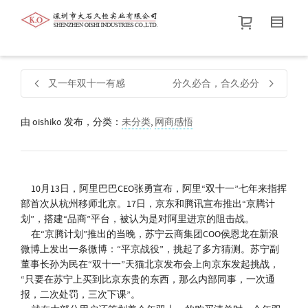
帮我查找新的
衬衫
尺码
中号
价格介于
。显示所有
黑色
商品，品牌为
默认品牌
.
又一年双十一有感
分久必合，合久必分
由
oishiko
发布，分类：
未分类
查找产品！
,
网商感悟
10月13日，阿里巴巴CEO张勇宣布，阿里“双十一”七年来指挥
部首次从杭州移师北京。17日，京东和腾讯宣布推出“京腾计
划”，搭建“品商”平台，被认为是对阿里进京的阻击战。
在“京腾计划”推出的当晚，苏宁云商集团COO侯恩龙在新浪
微博上发出一条微博：“平京战役”，挑起了多方猜测。苏宁副
董事长孙为民在“双十一”天猫北京发布会上向京东发起挑战，
“只要在苏宁上买到比京东贵的东西，那么内部同事，一次通
报，二次处罚，三次下课”。