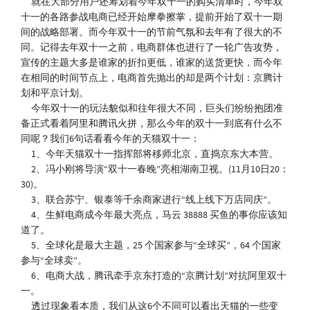
就在大部分用户还筹划着今年双十一的购买清单时，今年双
十一的各路参战电商已经开始摩拳擦掌，提前开始了双十一期
间的战略部署。而今年双十一的节前气氛和去年有了很大的不
同。记得去年双十一之前，电商群体也进行了一轮广告攻势，
宣传的主题大多是谁家的折扣更低，谁家的送货更快，而今年
在相同的时间节点上，电商首先抛出的却是两个计划：京腾计
划和平京计划。
今年双十一的玩法貌似和往年很大不同，巨头们纷纷抱团准
备正式看着阿里和腾讯火拼，那么今年的双十一到底有什么不
同呢？我们6句话看看今年的天猫双十一：
1、今年天猫双十一指挥部将移师北京，直捣京东大本营。
2、冯小刚将导演“双十一春晚”亮相湖南卫视。(11月10日20：
30)。
3、联合苏宁、银泰等千余商家进行“线上线下万店同庆”。
4、生鲜电商成今年最大亮点，马云 38888 买鱼的事你应该知
道了。
5、全球化是最大主题，25 个国家参与“全球买”，64 个国家
参与“全球卖”。
6、电商大战，腾讯牵手京东打造的“京腾计划”对抗阿里双十
一。
透过现象看本质，我们从这6个不同可以看出天猫的一些变