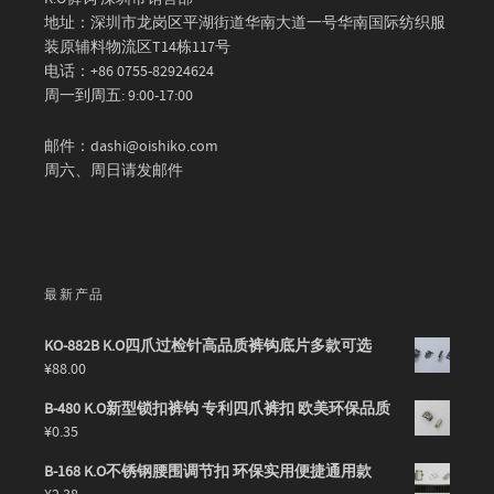
地址：深圳市龙岗区平湖街道华南大道一号华南国际纺织服
装原辅料物流区T14栋117号
电话：+86 0755-82924624
周一到周五: 9:00-17:00
邮件：dashi@oishiko.com
周六、周日请发邮件
最新产品
KO-882B K.O四爪过检针高品质裤钩底片多款可选
¥
88.00
B-480 K.O新型锁扣裤钩 专利四爪裤扣 欧美环保品质
¥
0.35
B-168 K.O不锈钢腰围调节扣 环保实用便捷通用款