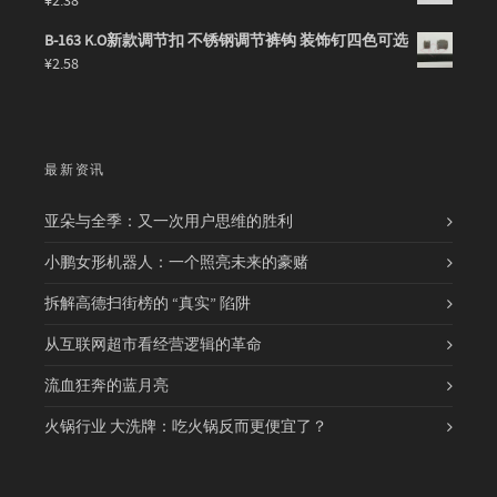
¥
2.38
B-163 K.O新款调节扣 不锈钢调节裤钩 装饰钉四色可选
¥
2.58
最新资讯
亚朵与全季：又一次用户思维的胜利
小鹏女形机器人：一个照亮未来的豪赌
拆解高德扫街榜的 “真实” 陷阱
从互联网超市看经营逻辑的革命
流血狂奔的蓝月亮
火锅行业 大洗牌：吃火锅反而更便宜了？