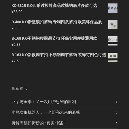
KO-882B K.O四爪过检针高品质裤钩底片多款可选
¥
88.00
B-480 K.O新型锁扣裤钩 专利四爪裤扣 欧美环保品质
¥
0.35
B-168 K.O不锈钢腰围调节扣 环保实用便捷通用款
¥
2.38
B-163 K.O新款调节扣 不锈钢调节裤钩 装饰钉四色可选
¥
2.58
最新资讯
亚朵与全季：又一次用户思维的胜利
小鹏女形机器人：一个照亮未来的豪赌
拆解高德扫街榜的 “真实” 陷阱