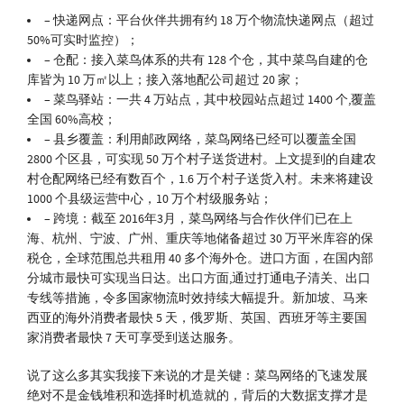
– 快递网点：平台伙伴共拥有约 18 万个物流快递网点（超过
50%可实时监控）；
– 仓配：接入菜鸟体系的共有 128 个仓，其中菜鸟自建的仓
库皆为 10 万㎡以上；接入落地配公司超过 20 家；
– 菜鸟驿站：一共 4 万站点，其中校园站点超过 1400 个,覆盖
全国 60%高校；
– 县乡覆盖：利用邮政网络，菜鸟网络已经可以覆盖全国
2800 个区县，可实现 50 万个村子送货进村。上文提到的自建农
村仓配网络已经有数百个，1.6 万个村子送货入村。未来将建设
1000 个县级运营中心，10 万个村级服务站；
– 跨境：截至 2016年3月，菜鸟网络与合作伙伴们已在上
海、杭州、宁波、广州、重庆等地储备超过 30 万平米库容的保
税仓，全球范围总共租用 40 多个海外仓。进口方面，在国内部
分城市最快可实现当日达。出口方面,通过打通电子清关、出口
专线等措施，令多国家物流时效持续大幅提升。新加坡、马来
西亚的海外消费者最快 5 天，俄罗斯、英国、西班牙等主要国
家消费者最快 7 天可享受到送达服务。
说了这么多其实我接下来说的才是关键：菜鸟网络的飞速发展
绝对不是金钱堆积和选择时机造就的，背后的大数据支撑才是