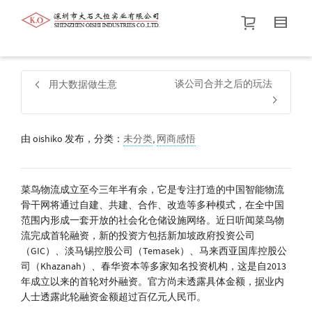
帮我查找新的
衬衫
尺码
中号
价格介于
。显示所有
黑色
商品，品牌为
默认品牌
.
谈公司合并之后的玩法
用大数据做生意
查找产品！
由
oishiko
发布，分类：
未分类
,
网商感悟
菜鸟物流成立至今三年半有余，它是专注打造的中国智能物流
骨干网将通过自建、共建、合作、改造等多种模式，在全中国
范围内形成一套开放的社会化仓储设施网络。近日听闻菜鸟物
流完成首轮融资，新的投资方包括新加坡政府投资公司
（GIC）、淡马锡控股公司（Temasek）、马来西亚国库控股公
司（Khazanah）、春华资本等多家知名投资机构，这是自2013
年成立以来的首轮对外融资。官方尚未透露具体金额，据业内
人士透露此轮融资金额超过百亿元人民币。