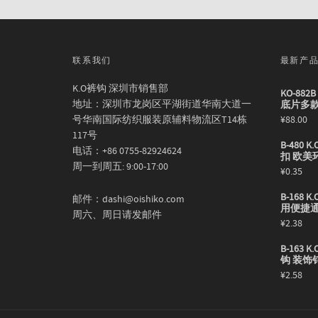
联系我们
最新产
K.O裤钩 深圳市销售部
KO-88
地址：深圳市龙岗区平湖街道华南大道一
底片多
号华南国际纺织服装原辅料物流区T14栋
¥
88.00
117号
B-480
电话：+86 0755-82924624
扣 欧美
周一到周五: 9:00-17:00
¥
0.35
B-168
邮件：dashi@oishiko.com
用便捷
周六、周日请发邮件
¥
2.38
B-163
钩 装饰
¥
2.58