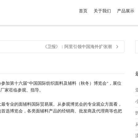
首页
关于我们
产品展示
介于
。显示所有
黑色
商品，品牌为
默认品牌
.
《卫报》：阿里引领中国海外扩张潮
览中心参加第十六届“中国国际纺织面料及辅料（秋冬）博览会”，展位
迎各厂家莅临参观、指导。
大最专业的面辅料国际贸易展。从参观博览会的专业观众方面看，
的首选博览会，各类面辅料产品的经销商、批发商及代理商等也把
。