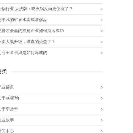
火锅行业 大洗牌：吃火锅反而更便宜了？
把平凡的矿泉水卖成奢侈品
爱拼才会赢的福建企业如何持续成功
外卖大战升级，谁真的受益了？
利润王者卡游是如何炼成的
分类
产业链条
关于KO裤钩
关于李棠华
创业故事
新闻中心