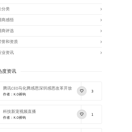
未分类
网商感悟
网商评选
荣誉和资质
行业资讯
热度资讯
腾讯CEO马化腾感恩深圳感恩改革开放
3
作者：K.O裤钩
科技新宠视频直播
1
作者：K.O裤钩