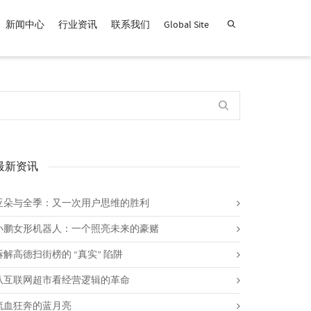
新闻中心
行业资讯
联系我们
Global Site
查找产品！
最新资讯
亚朵与全季：又一次用户思维的胜利
小鹏女形机器人：一个照亮未来的豪赌
拆解高德扫街榜的 “真实” 陷阱
从互联网超市看经营逻辑的革命
流血狂奔的蓝月亮