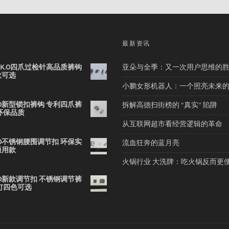
品
最新资讯
2B K.O四爪过检针高品质裤钩
亚朵与全季：又一次用户思维的
款可选
小鹏女形机器人：一个照亮未来
 K.O新型锁扣裤钩 专利四爪裤
拆解高德扫街榜的 “真实” 陷阱
环保品质
从互联网超市看经营逻辑的革命
 K.O不锈钢腰围调节扣 环保实
流血狂奔的蓝月亮
通用款
火锅行业 大洗牌：吃火锅反而更
 K.O新款调节扣 不锈钢调节裤
钉四色可选