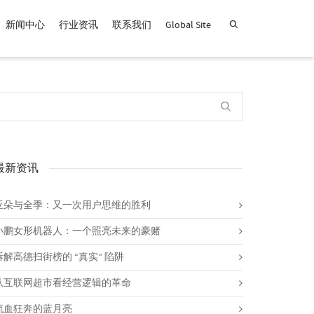
新闻中心
行业资讯
联系我们
Global Site
查找产品！
最新资讯
亚朵与全季：又一次用户思维的胜利
小鹏女形机器人：一个照亮未来的豪赌
拆解高德扫街榜的 “真实” 陷阱
从互联网超市看经营逻辑的革命
流血狂奔的蓝月亮