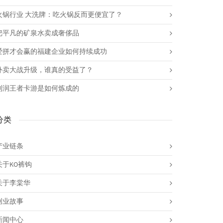
火锅行业 大洗牌：吃火锅反而更便宜了？
把平凡的矿泉水卖成奢侈品
爱拼才会赢的福建企业如何持续成功
外卖大战升级，谁真的受益了？
利润王者卡游是如何炼成的
分类
产业链条
关于KO裤钩
关于李棠华
创业故事
新闻中心