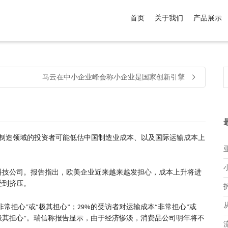
首页
关于我们
产品展示
介于
。显示所有
黑色
商品，品牌为
默认品牌
.
马云在中小企业峰会称小企业是国家创新引擎
和制造领域的投资者可能低估中国制造业成本、以及国际运输成本上
科技公司。报告指出，欧美企业近来越来越发担心，成本上升将进
受到挤压。
常担心”或“极其担心”；29%的受访者对运输成本“非常担心”或
或“极其担心”。瑞信称报告显示，由于经济惨淡，消费品公司明年将不