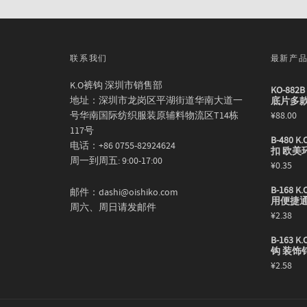
联系我们
最新产
K.O裤钩 深圳市销售部
KO-88
地址：深圳市龙岗区平湖街道华南大道一
底片多
号华南国际纺织服装原辅料物流区T14栋
¥
88.00
117号
B-480
电话：+86 0755-82924624
扣 欧美
周一到周五: 9:00-17:00
¥
0.35
B-168
邮件：dashi@oishiko.com
用便捷
周六、周日请发邮件
¥
2.38
B-163
钩 装饰
¥
2.58