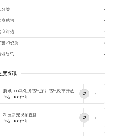
未分类
网商感悟
网商评选
荣誉和资质
行业资讯
热度资讯
腾讯CEO马化腾感恩深圳感恩改革开放
3
作者：K.O裤钩
科技新宠视频直播
1
作者：K.O裤钩