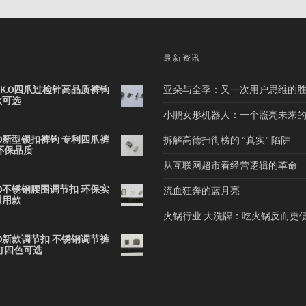
品
最新资讯
2B K.O四爪过检针高品质裤钩
亚朵与全季：又一次用户思维的
款可选
小鹏女形机器人：一个照亮未来
 K.O新型锁扣裤钩 专利四爪裤
拆解高德扫街榜的 “真实” 陷阱
环保品质
从互联网超市看经营逻辑的革命
 K.O不锈钢腰围调节扣 环保实
流血狂奔的蓝月亮
通用款
火锅行业 大洗牌：吃火锅反而更
 K.O新款调节扣 不锈钢调节裤
钉四色可选