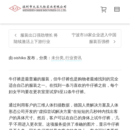
帮我查找新的
衬衫
尺码
中号
价格介于
。显示所有
黑色
商品，品牌为
默认品牌
.
宁波市10家企业进入中国
服装出口强劲增长 将
陆续激活上下游行业
服装百强榜
查找产品！
由
oishiko
发布，分类：
未分类
,
行业资讯
牛仔裤是最普遍的服装，但牛仔裤也是购物者最难找到的完全
适合自己的服装之一。在找到一条习喜欢的牛仔裤之前，每个
妇女平均要在更衣室里试穿9至12条牛仔裤。
通过利用客户的三维人体扫描数据，德国人类解决方案及人体
形态公司开发的“虚拟尝试解决方案”在短短的几秒钟内找出客
户的具体尺寸。然后，客户可以在自己的身体上试牛仔裤，’几
乎’不用进入更衣室。这项服务提供了准确的图片，显示牛仔裤