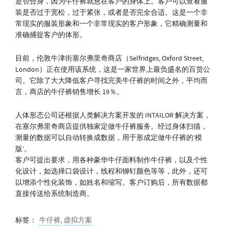
是否合身，因为牛仔裤就悬在客户的身体上。客户可以查看服
装是否过于宽松，过于紧张，或者是否完全合适。这是一个非
常现实的服装形象和一个非常现实的客户形象，它精确测量和
准确捕捉客户的体形。
目前，伦敦牛津街塞尔弗里奇商店（Selfridges, Oxford Street,
London）正在使用该系统，这是一家世界上最负盛名的百货公
司。它除了大大降低客户寻找完美牛仔裤的时间之外，平均而
言，商店的牛仔裤销售增长 19％。
人体形态公司还根据人类解决方案开发的 INTAILOR 解决方案，
在塞尔弗里奇商店提供独家定做牛仔裤服务。经过身体扫描，
测量的数据可以自动转换成数据，用于形成定做牛仔裤的’模
版’。
客户可提出要求，用各种豪华牛仔面料制作牛仔裤，以及个性
化设计，如选择口袋设计，线程和铆钉颜色等等，此外，还可
以增添个性化装饰，如姓名和缩写。客户订购后，所有数据都
直接传送给系统制造商。
标签：
牛仔裤
,
虚拟方案