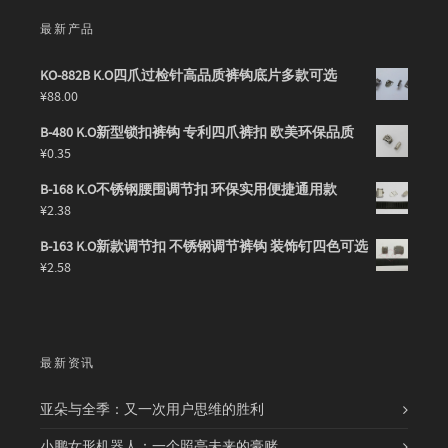
最新产品
KO-882B K.O四爪过检针高品质裤钩底片多款可选
¥
88.00
B-480 K.O新型锁扣裤钩 专利四爪裤扣 欧美环保品质
¥
0.35
B-168 K.O不锈钢腰围调节扣 环保实用便捷通用款
¥
2.38
B-163 K.O新款调节扣 不锈钢调节裤钩 装饰钉四色可选
¥
2.58
最新资讯
亚朵与全季：又一次用户思维的胜利
小鹏女形机器人：一个照亮未来的豪赌