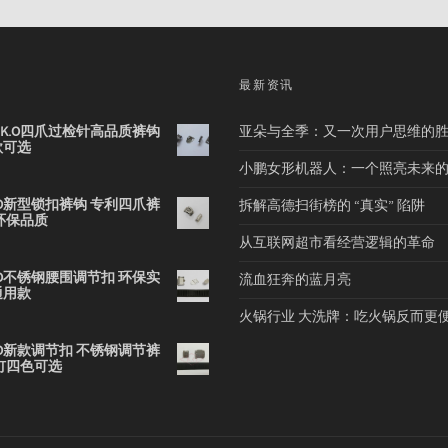
品
最新资讯
2B K.O四爪过检针高品质裤钩
亚朵与全季：又一次用户思维的
款可选
小鹏女形机器人：一个照亮未来
 K.O新型锁扣裤钩 专利四爪裤
拆解高德扫街榜的 “真实” 陷阱
环保品质
从互联网超市看经营逻辑的革命
 K.O不锈钢腰围调节扣 环保实
流血狂奔的蓝月亮
通用款
火锅行业 大洗牌：吃火锅反而更
 K.O新款调节扣 不锈钢调节裤
钉四色可选