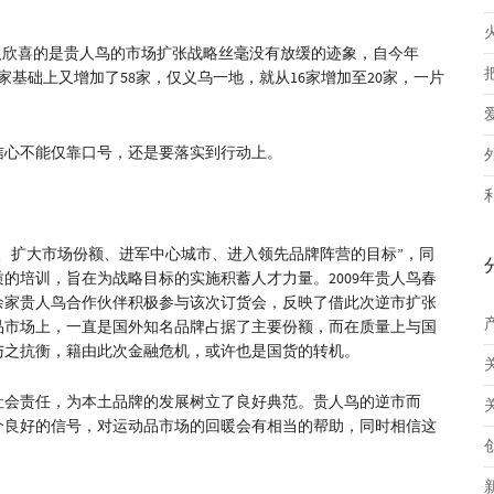
人欣喜的是贵人鸟的市场扩张战略丝毫没有放缓的迹象，自今年
0家基础上又增加了58家，仅义乌一地，就从16家增加至20家，一片
信心不能仅靠口号，还是要落实到行动上。
、扩大市场份额、进军中心城市、进入领先品牌阵营的目标”，同
的培训，旨在为战略目标的实施积蓄人才力量。2009年贵人鸟春
0余家贵人鸟合作伙伴积极参与该次订货会，反映了借此次逆市扩张
品市场上，一直是国外知名品牌占据了主要份额，而在质量上与国
与之抗衡，籍由此次金融危机，或许也是国货的转机。
社会责任，为本土品牌的发展树立了良好典范。贵人鸟的逆市而
个良好的信号，对运动品市场的回暖会有相当的帮助，同时相信这