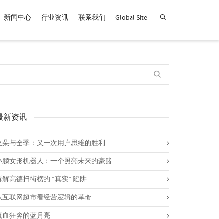
新闻中心
行业资讯
联系我们
Global Site
查找产品！
最新资讯
亚朵与全季：又一次用户思维的胜利
小鹏女形机器人：一个照亮未来的豪赌
拆解高德扫街榜的 “真实” 陷阱
从互联网超市看经营逻辑的革命
流血狂奔的蓝月亮