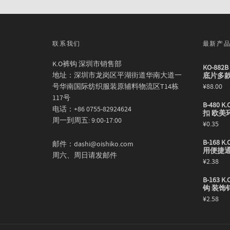
联系我们
最新产
K.O裤钩 深圳市销售部
KO-88
地址：深圳市龙岗区平湖街道华南大道一
底片多
号华南国际纺织服装原辅料物流区T14栋
¥
88.00
117号
B-480
电话：+86 0755-82924624
扣 欧美
周一到周五: 9:00-17:00
¥
0.35
B-168
邮件：dashi@oishiko.com
用便捷
周六、周日请发邮件
¥
2.38
B-163
钩 装饰
¥
2.58