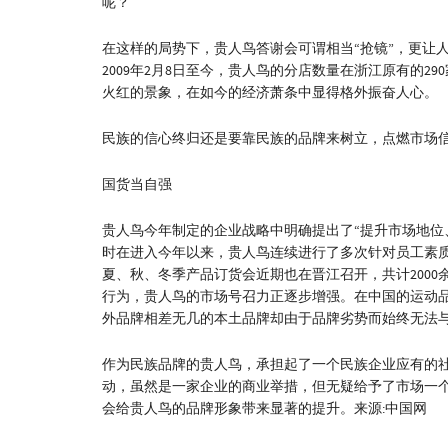
呢？
在这样的局势下，贵人鸟答谢会可谓相当“抢镜”，更让
2009年2月8日至今，贵人鸟的分店数量在浙江原有的29
火红的景象，在如今的经济萧条中显得格外振奋人心。
民族的信心终归还是要靠民族的品牌来树立，点燃市场
国货当自强
贵人鸟今年制定的企业战略中明确提出了“提升市场地位
时在进入今年以来，贵人鸟连续进行了多次针对员工素质
夏、秋、冬季产品订货会近期也在晋江召开，共计200
行为，贵人鸟的市场号召力正逐步增强。在中国的运动
外品牌相差无几的本土品牌却由于品牌劣势而始终无法
作为民族品牌的贵人鸟，承担起了一个民族企业应有的
动，虽然是一家企业的商业举措，但无疑给予了市场一
会给贵人鸟的品牌形象带来显著的提升。来源:中国网