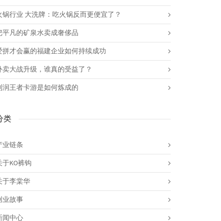
火锅行业 大洗牌：吃火锅反而更便宜了？
把平凡的矿泉水卖成奢侈品
爱拼才会赢的福建企业如何持续成功
外卖大战升级，谁真的受益了？
利润王者卡游是如何炼成的
分类
产业链条
关于KO裤钩
关于李棠华
创业故事
新闻中心