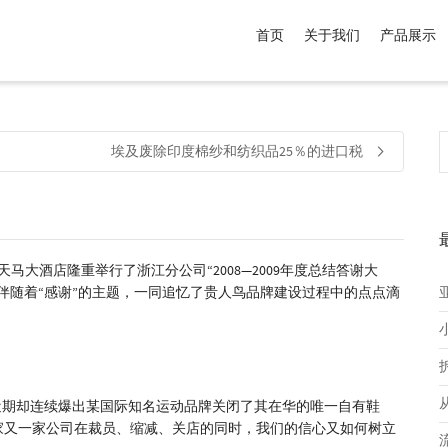
首页
关于我们
产品展示
介于
。显示所有
黑色
商品，品牌为
默认品牌
.
埃及废除印度棉纱和纺织品25％的进口税
大酒店隆重举行了浙江分公司“2008—2009年度总结答谢大
伴随着“感谢”的主题，一同追忆了贵人鸟品牌建设过程中的点点滴
近期却连续爆出某国际知名运动品牌关闭了其在华的唯一自有鞋
家又一家公司在裁员、缩减、关店的同时，我们的信心又如何树立