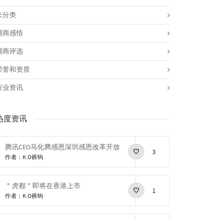
未分类
网商感悟
网商评选
荣誉和资质
行业资讯
热度资讯
腾讯CEO马化腾感恩深圳感恩改革开放
3
作者：K.O裤钩
＂虎都＂即将在香港上市
1
作者：K.O裤钩