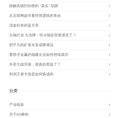
拆解高德扫街榜的 “真实” 陷阱
从互联网超市看经营逻辑的革命
流血狂奔的蓝月亮
火锅行业 大洗牌：吃火锅反而更便宜了？
把平凡的矿泉水卖成奢侈品
爱拼才会赢的福建企业如何持续成功
外卖大战升级，谁真的受益了？
利润王者卡游是如何炼成的
分类
产业链条
关于KO裤钩