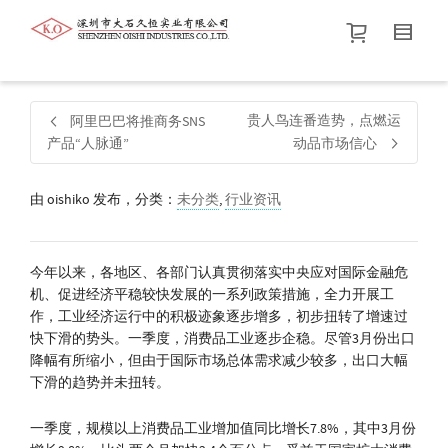
帮我查找新的
衬衫
尺码
中号
价格介于
。显示所有
黑色
商品，品牌为
默认品牌
.
贵人鸟连番造势，点燃运
阿里巴巴将推商务SNS
产品“人脉通”
动品市场信心
查找产品！
由
oishiko
发布，分类：
未分类
,
行业资讯
今年以来，各地区、各部门认真贯彻落实中央应对国际金融危
机、促进经济平稳较快发展的一系列政策措施，全力开展工
作，工业经济运行中的积极迹象逐步增多，初步扭转了增速过
快下滑的势头。一季度，消费品工业逐步企稳。尽管3月份出口
降幅有所缩小，但由于国际市场总体需求减少较多，出口大幅
下滑的趋势并未扭转。
一季度，规模以上消费品工业增加值同比增长7.8%，其中3月份