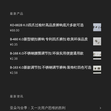
最新产品
KO-882B K.O四爪过检针高品质裤钩底片多款可选
¥
88.00
B-480 K.O新型锁扣裤钩 专利四爪裤扣 欧美环保品质
¥
0.35
B-168 K.O不锈钢腰围调节扣 环保实用便捷通用款
¥
2.38
B-163 K.O新款调节扣 不锈钢调节裤钩 装饰钉四色可选
¥
2.58
最新资讯
亚朵与全季：又一次用户思维的胜利