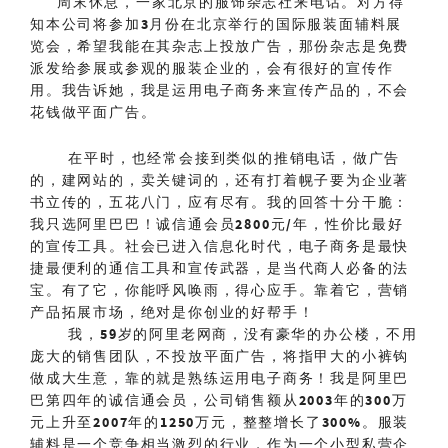
周末休息，一家北京的服饰杂志社来电话。对方得
知本公司将参加
3
月份在北京举行的国际服装面辅料展
览会
，希望我能在其杂志上投放广告，那份杂志是免费
派发给参展或参观的服装企业的，会有很好的宣传作
用。我告诉她，我是运用电子商务来宣传产品的，不会
花钱做平面广告。
在平时，也经常会接到类似的推销电话，做广告
的，建网站的，卖关键词的，还有打着幌子要为企业著
书立传的，五花八门，应有尽有。我的回答十分干脆：
我只选阿里巴巴！诚信通会员
2800
元
/
年，性价比最好
的宣传工具。社会已进入信息化时代，电子商务是最快
捷最便利的通信工具和宣传武器，是当代商人必备的法
宝。有了它，你能呼风唤雨，得心应手。靠着它，营销
产品拓展市场，绝对是你创业的好帮手！
我，
59
岁的阿里老网商，没有豪华的办公楼，不用
庞大的销售团队，不投放平面广告，将指甲大的小裤钩
做成大生意，靠的就是熟练运用电子商务！我是阿里巴
巴第四年的诚信通会员，公司销售额从
2003
年的
300
万
元上升至
2007
年的
1250
万元，整整增长了
300%
。服装
辅料是一个竞争相当激烈的行业，作为一个小型私营企