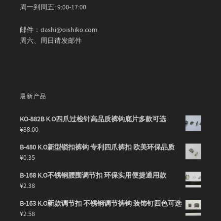
周一到周五: 9:00-17:00
邮件：dashi@oishiko.com
周六、周日请发邮件
最新产品
KO-882B K.O四爪过检针高品质裤钩底片多款可选
¥
88.00
B-480 K.O新型锁扣裤钩 专利四爪裤扣 欧美环保品质
¥
0.35
B-168 K.O不锈钢腰围调节扣 环保实用便捷通用款
¥
2.38
B-163 K.O新款调节扣 不锈钢调节裤钩 装饰钉四色可选
¥
2.58