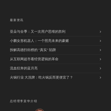
最新资讯
亚朵与全季：又一次用户思维的胜利
小鹏女形机器人：一个照亮未来的豪赌
拆解高德扫街榜的 “真实” 陷阱
从互联网超市看经营逻辑的革命
流血狂奔的蓝月亮
火锅行业 大洗牌：吃火锅反而更便宜了？
总经理李棠华介绍