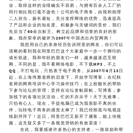
业，取得这样的业绩确实不容易，与拥有百余人工厂的
同行相比我们毫不逊色！公司的电子商务，由我和助理
二人担当，扬长避短，充分发挥网络的优势，迅速提高
了产品和企业的知名度。积极参与关键词的竞价，我们
先后当了
60
余次标王。树立起品牌和信誉的良好的形
象。我亦荣幸的被评为
2007
年中国杰出内贸网商！
我想用自己的亲身经历告诉阿里的网友，你们可以
清晰的看到我在阿里巴巴这个大家庭中一步一个脚印的
成长轨迹。我和年轻的朋友们一样，越来越迷恋互联
网，不同的是，我不看网络电影，不下载
MP3
，不上
QQ
，不打电玩，只热衷于电子商务。从
2007
年
6
月
13
日
起，在上海伟雅老师的启发下，开始学写博客；在纪秋
老师的网商培训中心学习操作技巧；在上校舰长的帮助
下参与论坛的管理；坚持在论坛发帖跟帖，写博客；参
加线下的各项社区活动，忙的不亦乐乎！天下无难事，
只怕有心人。现在，手提电脑已成为我形影不离的伙
伴，玩转电子商务的感觉太棒了！我已经彻底与电视连
续剧拜拜了！近日，阿里巴巴又新开了播客，能上传视
频，这无疑又多了一条视觉营销的有效渠道！
在此，我要感谢许多热心的支持者，一路鼓励和帮