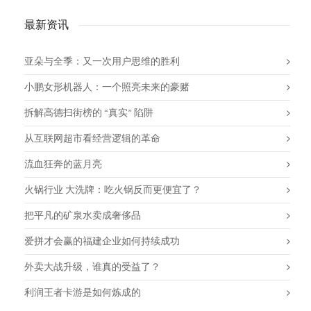
最新资讯
亚朵与全季：又一次用户思维的胜利
小鹏女形机器人：一个照亮未来的豪赌
拆解高德扫街榜的 “真实” 陷阱
从互联网超市看经营逻辑的革命
流血狂奔的蓝月亮
火锅行业 大洗牌：吃火锅反而更便宜了？
把平凡的矿泉水卖成奢侈品
爱拼才会赢的福建企业如何持续成功
外卖大战升级，谁真的受益了？
利润王者卡游是如何炼成的