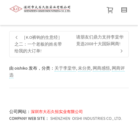
帮我查找新的
衬衫
尺码
中号
价格介于
。显示所有
黑色
商品，品牌为
默认品牌
.
请朋友们鼎力支持李棠华
［K.O裤钩的生意经］
竟选2008十大国际网商!
之二：一个老板的姓名带
给我的大订单!
查找产品！
由
oishiko
发布，分类：
关于李棠华
,
未分类
,
网商感悟
,
网商评
选
公司网站：
深圳市大石久恒实业有限公司
COMPANY WEB SITE：
SHENZHEN OISHI INDUSTRIES CO., LTD.