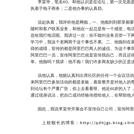
李棠华，笔名KO。和他认识是在论坛，第一次见面是
执着于电子商务；二是他办事的认真劲。
说起执着，我评价他是网痴，一、他痴到到那里都要
随时和客户联系业务，和他在一起总是有一个感觉，电
息给我打电话呢。我讲过一次：你不能叫业务员管一下
学习中，我这个老网商干这个事也不累。二、他痴到在
得的成绩，宣传的都是阿里巴巴商人的诚信。为这个事
阿里巴巴一员，宣传阿里巴巴就是宣传我自己，而且还
单。他痴吗？我讲：他不痴！我们许多商友缺少的正是
说他认真，他能认真到出席社区的任何一个会议活动
来阿里巴巴参加活动的都是老板，着装整齐是对他人的
到论坛有个严重广告，你上去看看呀。他近60岁的人了
通过现身说法，把自己成功经验传授给他人，在帮助他
因此，我说李棠华开展会不宣传自己公司，宣传阿里巴
上校舰长的博客：
http://qdhjgs.blog.chi