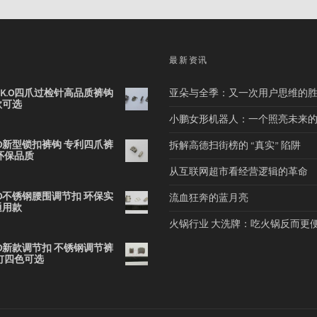
品
最新资讯
2B K.O四爪过检针高品质裤钩
亚朵与全季：又一次用户思维的
款可选
小鹏女形机器人：一个照亮未来
 K.O新型锁扣裤钩 专利四爪裤
拆解高德扫街榜的 “真实” 陷阱
环保品质
从互联网超市看经营逻辑的革命
 K.O不锈钢腰围调节扣 环保实
流血狂奔的蓝月亮
通用款
火锅行业 大洗牌：吃火锅反而更
 K.O新款调节扣 不锈钢调节裤
钉四色可选