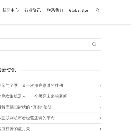
新闻中心
行业资讯
联系我们
Global Site
查找产品！
最新资讯
亚朵与全季：又一次用户思维的胜利
小鹏女形机器人：一个照亮未来的豪赌
拆解高德扫街榜的 “真实” 陷阱
从互联网超市看经营逻辑的革命
流血狂奔的蓝月亮