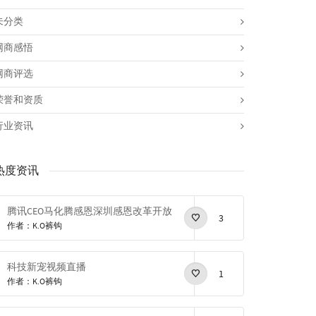
未分类
网商感悟
网商评选
荣誉和资质
行业资讯
热度资讯
腾讯CEO马化腾感恩深圳感恩改革开放
3
作者：K.O裤钩
科技新宠视频直播
1
作者：K.O裤钩