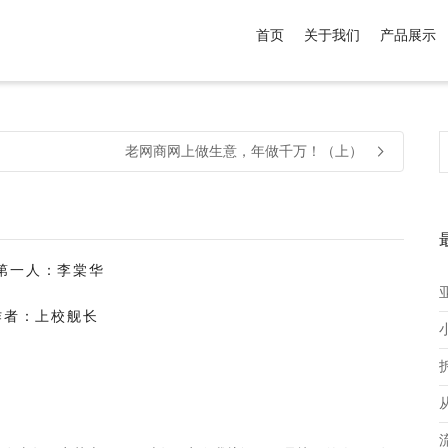
首页
关于我们
产品展示
介于
。显示所有
黑色
商品，品牌为
默认品牌
.
老网商网上做生意，年做千万！（上）
第一人：李棠华
：上校舰长