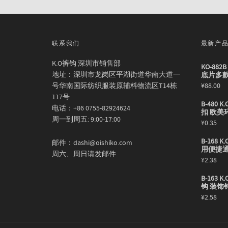
联系我们
最新产
K.O裤钩 深圳市销售部
KO-88
地址：深圳市龙岗区平湖街道华南大道一
底片多
号华南国际纺织服装原辅料物流区T14栋
¥
88.00
117号
B-480
电话：+86 0755-82924624
扣 欧美
周一到周五: 9:00-17:00
¥
0.35
B-168
邮件：dashi@oishiko.com
用便捷
周六、周日请发邮件
¥
2.38
B-163
钩 装饰
¥
2.58