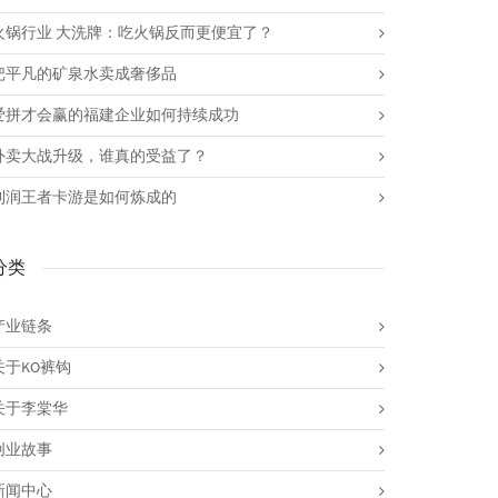
火锅行业 大洗牌：吃火锅反而更便宜了？
把平凡的矿泉水卖成奢侈品
爱拼才会赢的福建企业如何持续成功
外卖大战升级，谁真的受益了？
利润王者卡游是如何炼成的
分类
产业链条
关于KO裤钩
关于李棠华
创业故事
新闻中心