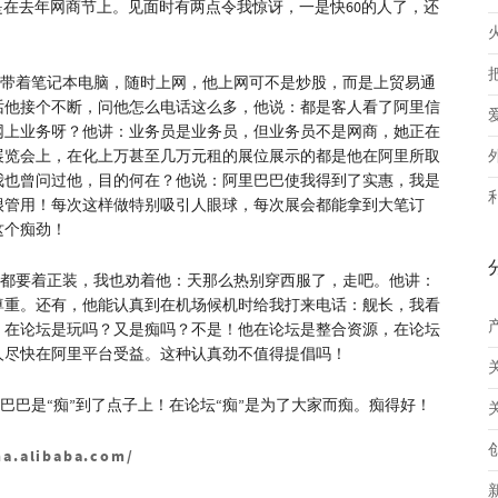
在去年网商节上。见面时有两点令我惊讶，一是快60的人了，还
带着笔记本电脑，随时上网，他上网可不是炒股，而是上贸易通
话他接个不断，问他怎么电话这么多，他说：都是客人看了阿里信
网上业务呀？他讲：业务员是业务员，但业务员不是网商，她正在
展览会上，在化上万甚至几万元租的展位展示的都是他在阿里所取
我也曾问过他，目的何在？他说：阿里巴巴使我得到了实惠，我是
很管用！每次这样做特别吸引人眼球，每次展会都能拿到大笔订
这个痴劲！
都要着正装，我也劝着他：天那么热别穿西服了，走吧。他讲：
尊重。还有，他能认真到在机场候机时给我打来电话：舰长，我看
，在论坛是玩吗？又是痴吗？不是！他在论坛是整合资源，在论坛
人尽快在阿里平台受益。这种认真劲不值得提倡吗！
巴是“痴”到了点子上！在论坛“痴”是为了大家而痴。痴得好！
na.alibaba.com/