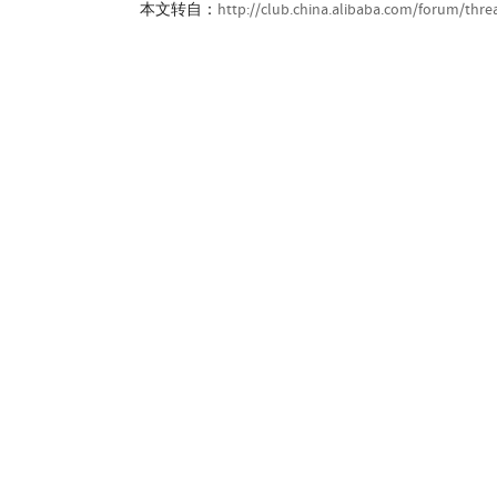
本文转自：
http://club.china.alibaba.com/forum/thr