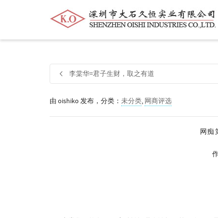
帮我查找新的
衬衫
尺码
中号
价格
李棠华=君子生财，取之有道
由
oishiko
发布，分类：
未分类
,
网商评选
网痴
作者