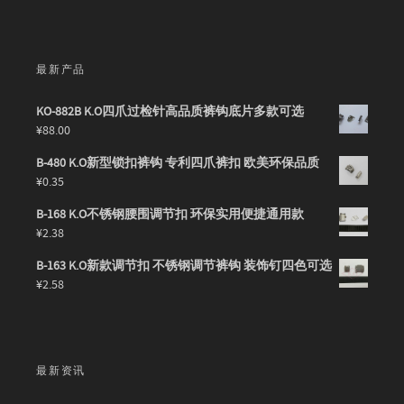
最新产品
KO-882B K.O四爪过检针高品质裤钩底片多款可选
¥
88.00
B-480 K.O新型锁扣裤钩 专利四爪裤扣 欧美环保品质
¥
0.35
B-168 K.O不锈钢腰围调节扣 环保实用便捷通用款
¥
2.38
B-163 K.O新款调节扣 不锈钢调节裤钩 装饰钉四色可选
¥
2.58
最新资讯