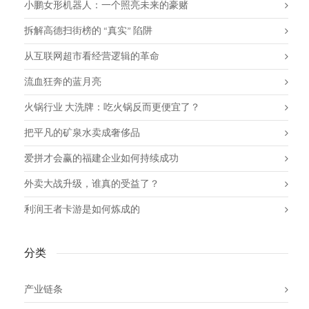
小鹏女形机器人：一个照亮未来的豪赌
拆解高德扫街榜的 “真实” 陷阱
从互联网超市看经营逻辑的革命
流血狂奔的蓝月亮
火锅行业 大洗牌：吃火锅反而更便宜了？
把平凡的矿泉水卖成奢侈品
爱拼才会赢的福建企业如何持续成功
外卖大战升级，谁真的受益了？
利润王者卡游是如何炼成的
分类
产业链条