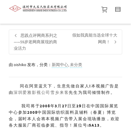
帮我查找新的
衬衫
尺码
中号
价格介于
。显示所有
黑色
商品，品牌为
默认品牌
.
假如我真能当选全球十大
思践点评网商系列之
——59岁老网商展现的商
网商！
业活力
查找产品！
由
oishiko
发布，分类：
新闻中心
,
未分类
同在阿里蓝天下，生意先做自家人!本视频广告是
由
深圳爱雅影视公司雪乡来客
先生为我司倾情制作。
我司将于2008年3月27日至29日在中国国际展览
中心参加2008中国国际纺织面料及辅料（春夏）博览
会，届时本人会将本视频广告带入展会现场播放，欢迎
各大服装厂商莅临参观、指导！展位号:5A13。