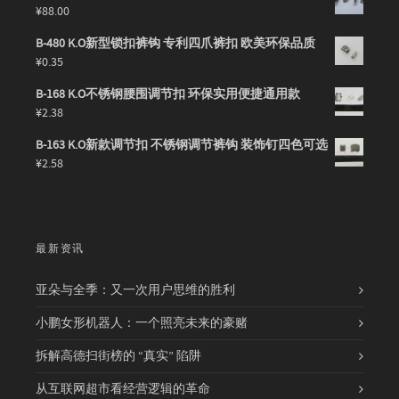
¥
88.00
B-480 K.O新型锁扣裤钩 专利四爪裤扣 欧美环保品质
¥
0.35
B-168 K.O不锈钢腰围调节扣 环保实用便捷通用款
¥
2.38
B-163 K.O新款调节扣 不锈钢调节裤钩 装饰钉四色可选
¥
2.58
最新资讯
亚朵与全季：又一次用户思维的胜利
小鹏女形机器人：一个照亮未来的豪赌
拆解高德扫街榜的 “真实” 陷阱
从互联网超市看经营逻辑的革命