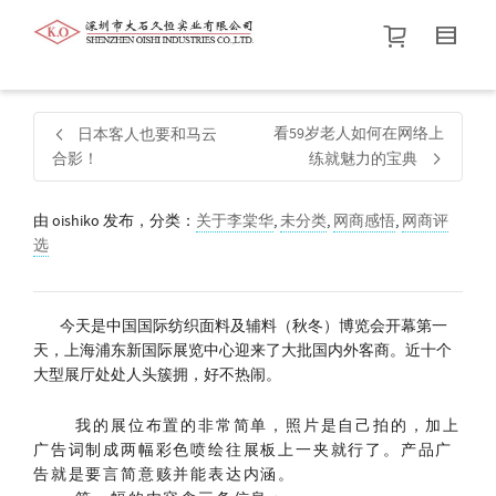
帮我查找新的
衬衫
尺码
中号
价格介于
。显示所有
黑色
商品，品牌为
默认品牌
.
看59岁老人如何在网络上
日本客人也要和马云
合影！
练就魅力的宝典
查找产品！
由
oishiko
发布，分类：
关于李棠华
,
未分类
,
网商感悟
,
网商评
选
今天是中国国际纺织面料及辅料（秋冬）博览会开幕第一
天，上海浦东新国际展览中心迎来了大批国内外客商。近十个
大型展厅处处人头簇拥，好不热闹。
我的展位布置的非常简单，照片是自己拍的，加上
广告词制成两幅彩色喷绘往展板上一夹就行了。产品广
告就是要言简意赅并能表达内涵。