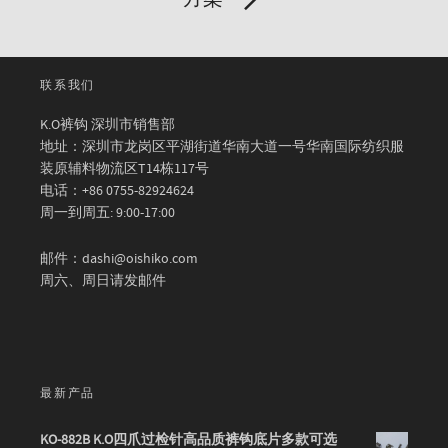
联系我们
K.O裤钩 深圳市销售部
地址：深圳市龙岗区平湖街道华南大道一号华南国际纺织服
装原辅料物流区T14栋117号
电话：+86 0755-82924624
周一到周五: 9:00-17:00
邮件：dashi@oishiko.com
周六、周日请发邮件
最新产品
KO-882B K.O四爪过检针高品质裤钩底片多款可选