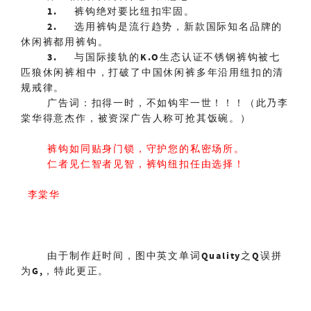
1.
裤钩绝对要比纽扣牢固。
2.
选用裤钩是流行趋势，新款国际知名品牌的
休闲裤都用裤钩。
3.
与国际接轨的
K.O
生态认证不锈钢裤钩被七
匹狼休闲裤相中，打破了中国休闲裤多年沿用纽扣的清
规戒律。
广告词：扣得一时，不如钩牢一世！！！（此乃李
棠华得意杰作，被资深广告人称可抢其饭碗。）
裤钩如同贴身门锁，守护您的私密场所。
仁者见仁智者见智，裤钩纽扣任由选择！
李棠华
由于制作赶时间，图中英文单词
Quality
之
Q
误拼
为
G,
，特此更正。