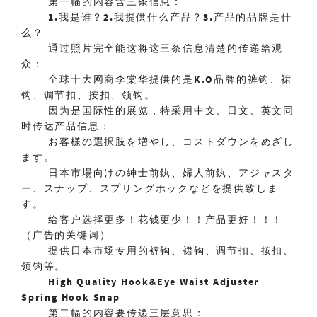
第一幅的内容含三条信息：
1.
我是谁？
2.
我提供什么产品？
3.
产品的品牌是什
么？
通过照片完全能这将这三条信息清楚的传递给观
众：
全球十大网商李棠华提供的是
K.O
品牌的裤钩、
裙
钩、调节扣、按扣、领钩。
因为是国际性的展览，特采用中文、日文、英文同
时传达产品信息：
お客様の選択肢を増やし、コストダウンをめざし
ます。
日本市場向けの紳士前釻、婦人前釻、アジャスタ
ー、
スナップ、スプリングホックなどを提供致しま
す。
给客户选择更多！花钱更少！！产品更好！！！
（广告的关键词）
提供日本市场专用的裤钩、裙钩、调节扣、按扣、
领钩等。
High Quality Hook&Eye Waist Adjuster
Spring Hook Snap
第二幅的内容要传递三层意思：