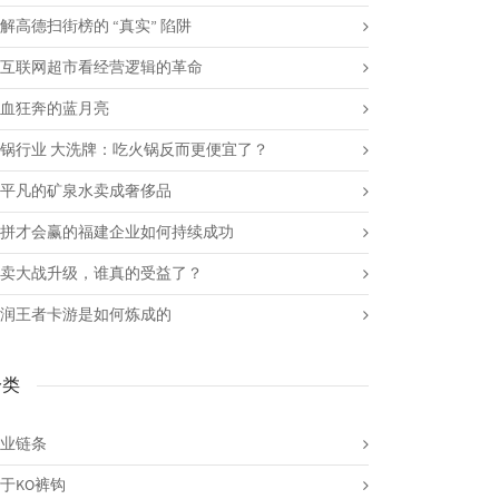
解高德扫街榜的 “真实” 陷阱
互联网超市看经营逻辑的革命
血狂奔的蓝月亮
锅行业 大洗牌：吃火锅反而更便宜了？
平凡的矿泉水卖成奢侈品
拼才会赢的福建企业如何持续成功
卖大战升级，谁真的受益了？
润王者卡游是如何炼成的
分类
业链条
于KO裤钩