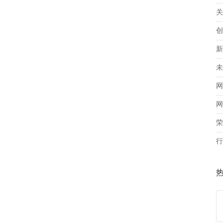
关
创
新
未
网
网
荣
行