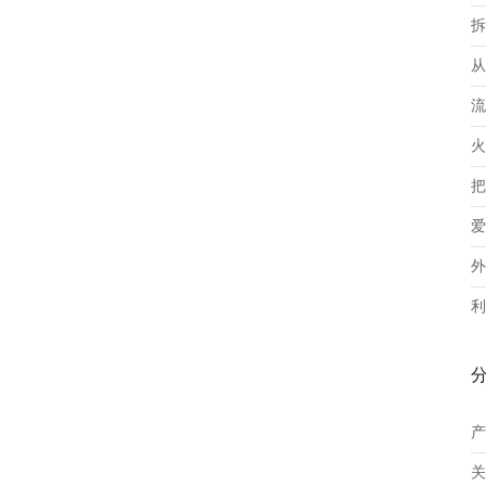
拆
从
流
火
把
爱
外
利
产
关