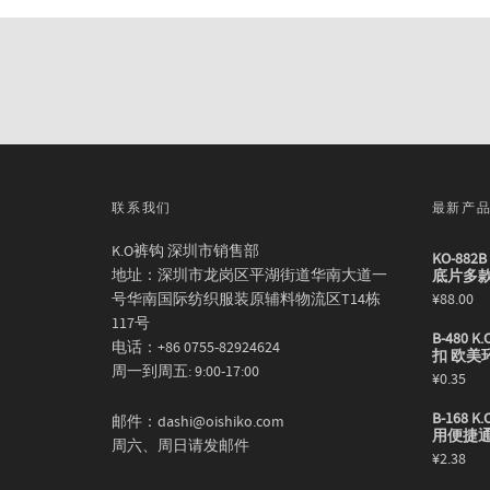
联系我们
最新产
K.O裤钩 深圳市销售部
KO-88
地址：深圳市龙岗区平湖街道华南大道一
底片多
号华南国际纺织服装原辅料物流区T14栋
¥
88.00
117号
B-480
电话：+86 0755-82924624
扣 欧美
周一到周五: 9:00-17:00
¥
0.35
B-168
邮件：dashi@oishiko.com
用便捷
周六、周日请发邮件
¥
2.38