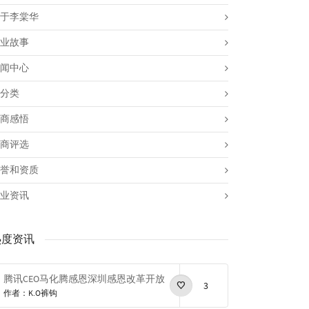
于李棠华
业故事
闻中心
分类
商感悟
商评选
誉和资质
业资讯
热度资讯
腾讯CEO马化腾感恩深圳感恩改革开放
3
作者：K.O裤钩