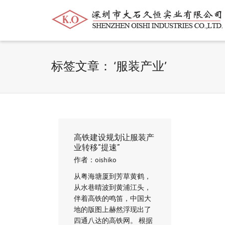
帮我查找新的
衬衫
尺码
中号
价格
标签文章： ‘服装产业’
高铁建设规划让服装产
业转移“提速”
作者：
oishiko
从粤海塘厦到芳草黄鹤，
从水巷晴波到黄浦江头，
伴着高铁的鸣笛，中国大
地的版图上赫然浮现出了
四通八达的高铁网。 根据