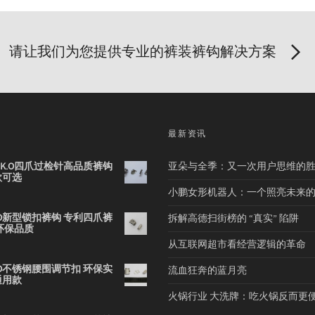
请让我们为您提供专业的裤装裤钩解决方案
品
最新资讯
2B K.O四爪过检针高品质裤钩
亚朵与全季：又一次用户思维的
款可选
小鹏女形机器人：一个照亮未来
 K.O新型锁扣裤钩 专利四爪裤
拆解高德扫街榜的 “真实” 陷阱
环保品质
从互联网超市看经营逻辑的革命
 K.O不锈钢腰围调节扣 环保实
流血狂奔的蓝月亮
通用款
火锅行业 大洗牌：吃火锅反而更