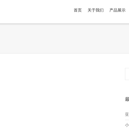
首页
关于我们
产品展示
介于
。显示所有
黑色
商品，品牌为
默认品牌
.
亚
小