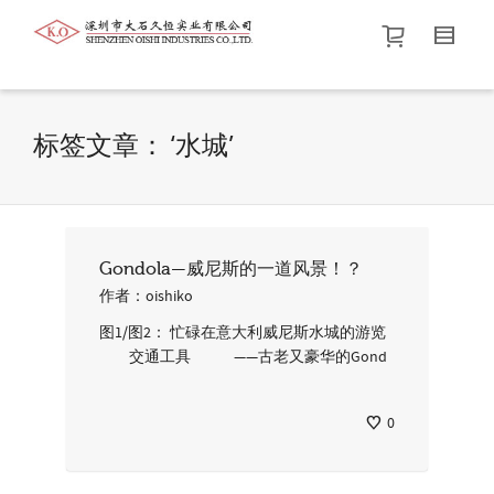
帮我查找新的
衬衫
尺码
中号
价格介于
。显示所有
黑色
商品，品牌为
默认品牌
.
标签文章： ‘水城’
查找产品！
Gondola—威尼斯的一道风景！？
作者：
oishiko
图1/图2： 忙碌在意大利威尼斯水城的游览
交通工具 ——古老又豪华的Gond
0