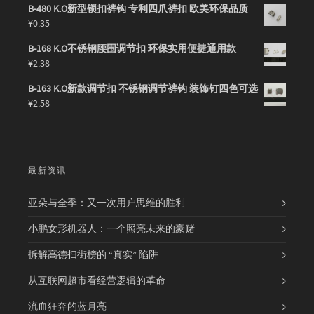
B-480 K.O新型锁扣裤钩 专利四爪裤扣 欧美环保品质
¥
0.35
B-168 K.O不锈钢腰围调节扣 环保实用便捷通用款
¥
2.38
B-163 K.O新款调节扣 不锈钢调节裤钩 装饰钉四色可选
¥
2.58
最新资讯
亚朵与全季：又一次用户思维的胜利
小鹏女形机器人：一个照亮未来的豪赌
拆解高德扫街榜的 “真实” 陷阱
从互联网超市看经营逻辑的革命
流血狂奔的蓝月亮