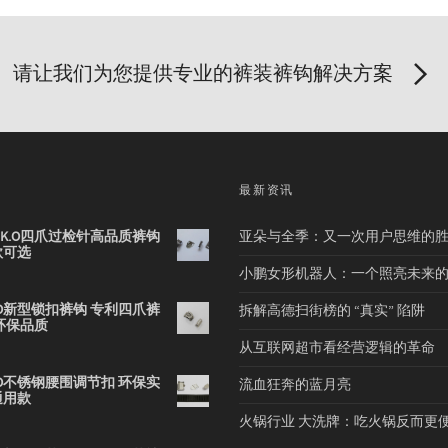
请让我们为您提供专业的裤装裤钩解决方案
品
最新资讯
2B K.O四爪过检针高品质裤钩
亚朵与全季：又一次用户思维的
款可选
小鹏女形机器人：一个照亮未来
 K.O新型锁扣裤钩 专利四爪裤
拆解高德扫街榜的 “真实” 陷阱
环保品质
从互联网超市看经营逻辑的革命
 K.O不锈钢腰围调节扣 环保实
流血狂奔的蓝月亮
通用款
火锅行业 大洗牌：吃火锅反而更