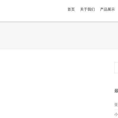
首页
关于我们
产品展示
介于
。显示所有
黑色
商品，品牌为
默认品牌
.
亚
小