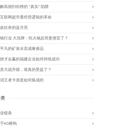
解高德扫街榜的 “真实” 陷阱
互联网超市看经营逻辑的革命
血狂奔的蓝月亮
锅行业 大洗牌：吃火锅反而更便宜了？
平凡的矿泉水卖成奢侈品
拼才会赢的福建企业如何持续成功
卖大战升级，谁真的受益了？
润王者卡游是如何炼成的
分类
业链条
于KO裤钩