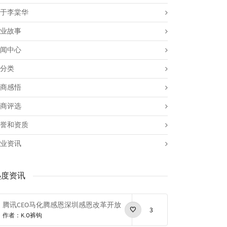
于李棠华
业故事
闻中心
分类
商感悟
商评选
誉和资质
业资讯
热度资讯
腾讯CEO马化腾感恩深圳感恩改革开放
3
作者：K.O裤钩