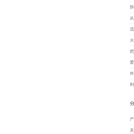
拆
从
流
火
把
爱
外
利
产
关