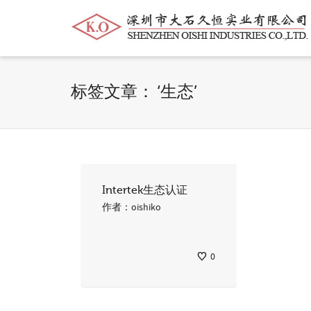
帮我查找新的
衬衫
尺码
中号
价格
标签文章： ‘生态’
Intertek生态认证
作者：
oishiko
0