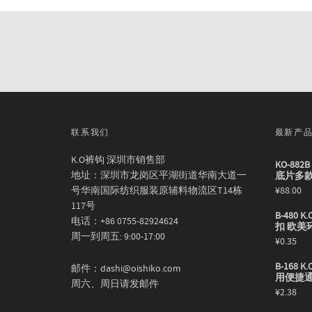
联系我们
最新产
K.O裤钩 深圳市销售部
KO-88
地址：深圳市龙岗区平湖街道华南大道一
底片多
号华南国际纺织服装原辅料物流区T14栋
¥
88.00
117号
B-480
电话：+86 0755-82924624
扣 欧美
周一到周五: 9:00-17:00
¥
0.35
B-168
邮件：dashi@oishiko.com
用便捷
周六、周日请发邮件
¥
2.38