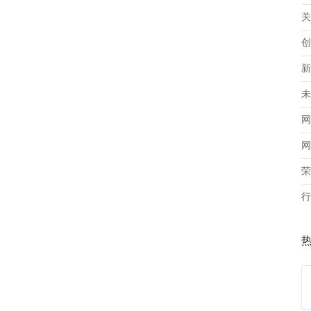
关
创
新
未
网
网
荣
行