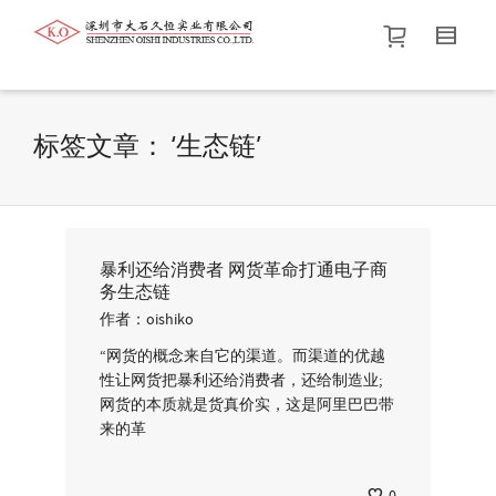
帮我查找新的
衬衫
尺码
中号
价格介于
。显示所有
黑色
商品，品牌为
默认品牌
.
标签文章： ‘生态链’
查找产品！
暴利还给消费者 网货革命打通电子商
务生态链
作者：
oishiko
“网货的概念来自它的渠道。而渠道的优越
性让网货把暴利还给消费者，还给制造业;
网货的本质就是货真价实，这是阿里巴巴带
来的革