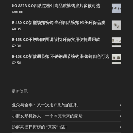
KO-882B K.O四爪过检针高品质裤钩底片多款可选
¥
88.00
B-480 K.O新型锁扣裤钩 专利四爪裤扣 欧美环保品质
¥
0.35
B-168 K.O不锈钢腰围调节扣 环保实用便捷通用款
¥
2.38
B-163 K.O新款调节扣 不锈钢调节裤钩 装饰钉四色可选
¥
2.58
最新资讯
亚朵与全季：又一次用户思维的胜利
小鹏女形机器人：一个照亮未来的豪赌
拆解高德扫街榜的 “真实” 陷阱