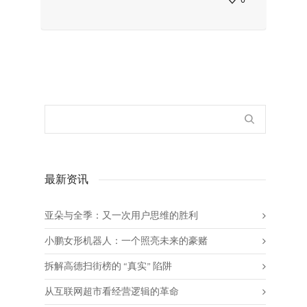
0
最新资讯
亚朵与全季：又一次用户思维的胜利
小鹏女形机器人：一个照亮未来的豪赌
拆解高德扫街榜的 “真实” 陷阱
从互联网超市看经营逻辑的革命