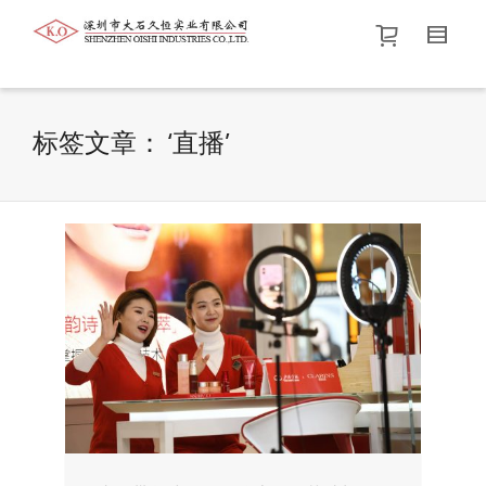
帮我查找新的
衬衫
尺码
中号
价格介于
。显示所有
黑色
商品，品牌为
默认品牌
.
标签文章： ‘直播’
查找产品！