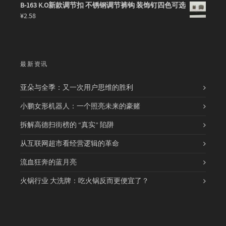
B-163 K.O新款调节扣 不锈钢调节裤钩 装饰钉四色可选
¥
2.58
最新资讯
亚朵与全季：又一次用户思维的胜利
小鹏女形机器人：一个照亮未来的豪赌
拆解高德扫街榜的 “真实” 陷阱
从互联网超市看经营逻辑的革命
流血狂奔的蓝月亮
火锅行业 大洗牌：吃火锅反而更便宜了？