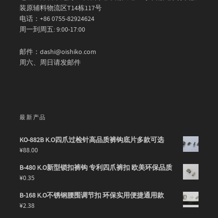
装原辅料物流区T14栋117号
电话：+86 0755-82924624
周一到周五: 9:00-17:00
邮件：dashi@oishiko.com
周六、周日请发邮件
最新产品
KO-882B K.O四爪过检针高品质裤钩底片多款可选
¥
88.00
B-480 K.O新型锁扣裤钩 专利四爪裤扣 欧美环保品质
¥
0.35
B-168 K.O不锈钢腰围调节扣 环保实用便捷通用款
¥
2.38