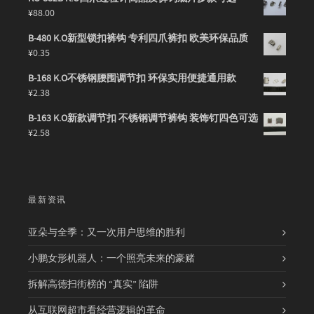
¥
88.00
B-480 K.O新型锁扣裤钩 专利四爪裤扣 欧美环保品质
¥
0.35
B-168 K.O不锈钢腰围调节扣 环保实用便捷通用款
¥
2.38
B-163 K.O新款调节扣 不锈钢调节裤钩 装饰钉四色可选
¥
2.58
最新资讯
亚朵与全季：又一次用户思维的胜利
小鹏女形机器人：一个照亮未来的豪赌
拆解高德扫街榜的 “真实” 陷阱
从互联网超市看经营逻辑的革命