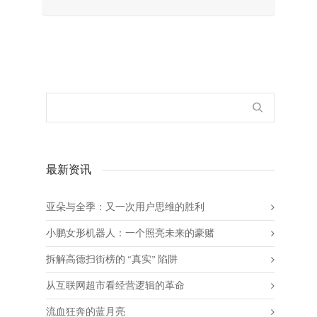
最新资讯
亚朵与全季：又一次用户思维的胜利
小鹏女形机器人：一个照亮未来的豪赌
拆解高德扫街榜的 “真实” 陷阱
从互联网超市看经营逻辑的革命
流血狂奔的蓝月亮