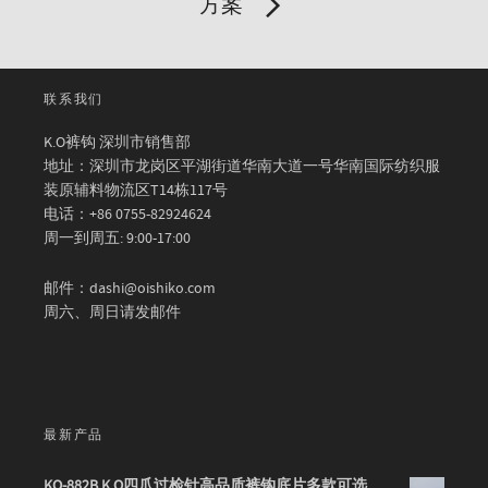
方案
联系我们
K.O裤钩 深圳市销售部
地址：深圳市龙岗区平湖街道华南大道一号华南国际纺织服
装原辅料物流区T14栋117号
电话：+86 0755-82924624
周一到周五: 9:00-17:00
邮件：dashi@oishiko.com
周六、周日请发邮件
最新产品
KO-882B K.O四爪过检针高品质裤钩底片多款可选