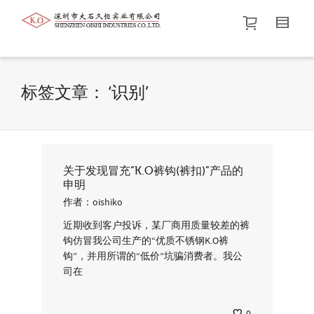
帮我查找新的
衬衫
尺码
中号
价格介于
。显示所有
黑色
商品，品牌为
默认品牌
.
标签文章： ‘识别’
查找产品！
关于发现冒充“K.O裤钩(裤扣)”产品的
申明
作者：
oishiko
近期收到客户投诉，某厂商用质量较差的裤
钩仿冒我公司生产的“优质不锈钢K.O裤
钩”，并用所谓的“低价”坑骗消费者。我公
司在