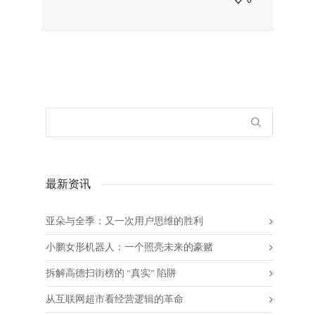
0
最新资讯
亚朵与全季：又一次用户思维的胜利
小鹏女形机器人：一个照亮未来的豪赌
拆解高德扫街榜的 “真实” 陷阱
从互联网超市看经营逻辑的革命