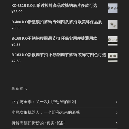
KO-882B K.O四爪过检针高品质裤钩底片多款可选
¥
88.00
B-480 K.O新型锁扣裤钩 专利四爪裤扣 欧美环保品质
¥
0.35
B-168 K.O不锈钢腰围调节扣 环保实用便捷通用款
¥
2.38
B-163 K.O新款调节扣 不锈钢调节裤钩 装饰钉四色可选
¥
2.58
最新资讯
亚朵与全季：又一次用户思维的胜利
小鹏女形机器人：一个照亮未来的豪赌
拆解高德扫街榜的 “真实” 陷阱