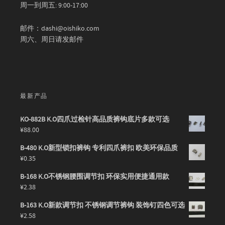
周一到周五: 9:00-17:00
邮件：dashi@oishiko.com
周六、周日请发邮件
最新产品
KO-882B K.O四爪过检针高品质裤钩底片多款可选
¥
88.00
B-480 K.O新型锁扣裤钩 专利四爪裤扣 欧美环保品质
¥
0.35
B-168 K.O不锈钢腰围调节扣 环保实用便捷通用款
¥
2.38
B-163 K.O新款调节扣 不锈钢调节裤钩 装饰钉四色可选
¥
2.58