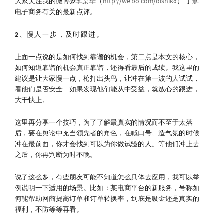
大家关注我的微博@
李棠华
（
http://weibo.com/oishiko
） 了解
电子商务有关的最新点评。
2、慢人一步，及时跟进。
上面一点说的是如何找到靠谱的机会，第二点是本文的核心，
如何知道靠谱的机会真正靠谱，还得看最后的成绩。我这里的
建议是让大家慢一点，枪打出头鸟，让冲在第一波的人试试，
看他们是否安全；如果发现他们能从中受益，就放心的跟进，
大干快上。
这里再分享一个技巧，为了了解最真实的情况而不至于太落
后，要在舆论中充当领先者的角色，在喊口号、造气氛的时候
冲在最前面，你才会找到可以为你做试验的人。等他们冲上去
之后，你再判断为时不晚。
说了这么多，有些朋友可能不知道怎么具体去应用，我可以举
例说明一下适用的场景。比如：某电商平台的新服务，号称如
何能帮助网商提高订单和订单转换率，到底是吸金还是真实的
福利，不防等等再看。