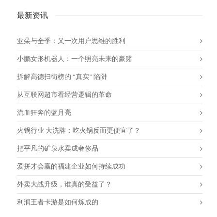
最新资讯
亚朵与全季：又一次用户思维的胜利
小鹏女形机器人：一个照亮未来的豪赌
拆解高德扫街榜的 “真实” 陷阱
从互联网超市看经营逻辑的革命
流血狂奔的蓝月亮
火锅行业 大洗牌：吃火锅反而更便宜了？
把平凡的矿泉水卖成奢侈品
爱拼才会赢的福建企业如何持续成功
外卖大战升级，谁真的受益了？
利润王者卡游是如何炼成的