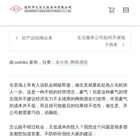
帮我查找新的
衬衫
尺码
中号
价格介于
。显示所有
黑色
商品，品牌为
默认品牌
.
生活服务公司如何开展电
好产品吆喝出来
子商务
查找产品！
由
oishiko
发布，分类：
未分类
,
网商感悟
生意场上常有人说机会稍纵即逝，做生意就要处处抢占先机快
人一步。这是一种不错的经营理念，豪气！但是这种豪气的理
念我并不建议经济实力不太雄厚的网商朋友们使用，毕竟豪气
的成本并不低，而且很可能最后的结果得不偿失，做生意、开
公司都需要巧劲，动脑筋。
怎么能不错过机会，又低成本的投入？我想这个问题是很多朋
友都想知道答案。不防听听我给大家的建议：