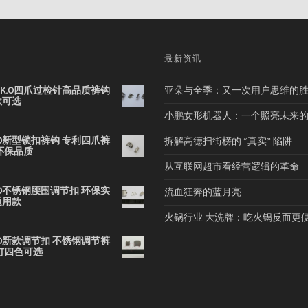
品
最新资讯
2B K.O四爪过检针高品质裤钩
亚朵与全季：又一次用户思维的
款可选
小鹏女形机器人：一个照亮未来
 K.O新型锁扣裤钩 专利四爪裤
拆解高德扫街榜的 “真实” 陷阱
环保品质
从互联网超市看经营逻辑的革命
 K.O不锈钢腰围调节扣 环保实
流血狂奔的蓝月亮
通用款
火锅行业 大洗牌：吃火锅反而更
 K.O新款调节扣 不锈钢调节裤
钉四色可选