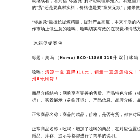
就继续看，看到指“标题党”的评论就理解走人。我这里
的“货”还是要真材实料，价格也是要“童叟无欺”；如果
“标题党”最擅长提炼精髓，提升产品高度，本来平淡的
作市场上做生意的吆喝，吆喝切实有效的在视觉和情感
冰箱促销案例
奥马（Homa) BCD-118A5 118升 双门冰
标题：
清凉一夏 直降111元，销量一直遥遥领先！
吆喝：
州8号到货！
商品介绍结构：网购享有完善的售后、产品特色介绍（
折）、实景展示（身临其境）、产品信息、品牌介绍、
正常商品名称：商品的赠品，价格，是否有货，都在对
正常商品名称＋吆喝：增加了吆喝的商品，在对应位置
赠品、库存、提示等都都进行了简单的说明。