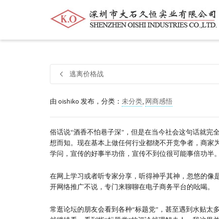
帮我查找新的
衬衫
尺码
中号
价格
逃离价格战
由
oishiko
发布，分类：
未分类
,
网商感悟
俗话说“酒香不怕巷子深”，但是在当今社会这句话就完
想而知。现在基本上做任何行业都绕不开竞争者，商家
学问，宣传的好事半功倍，宣传不到位很可能事倍功半
在网上学习或者听专家分享，听得神乎其神，忽悠的像
开网络推广不说，专门来聊聊在电子商务平台的吆喝。
常逛论坛的朋友会看到各种“标题党”，甚至遇到水贴太