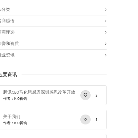
未分类
网商感悟
网商评选
荣誉和资质
行业资讯
热度资讯
腾讯CEO马化腾感恩深圳感恩改革开放
3
作者：K.O裤钩
关于我们
1
作者：K.O裤钩