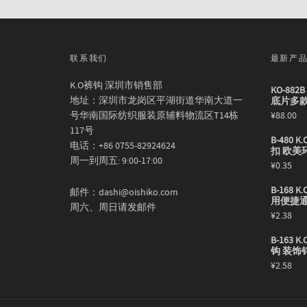
联系我们
最新产
K.O裤钩 深圳市销售部
KO-88
地址：深圳市龙岗区平湖街道华南大道一
底片多
号华南国际纺织服装原辅料物流区T14栋
¥
88.00
117号
B-480
电话：+86 0755-82924624
扣 欧美
周一到周五: 9:00-17:00
¥
0.35
B-168
邮件：dashi@oishiko.com
用便捷
周六、周日请发邮件
¥
2.38
B-163
钩 装饰
¥
2.58