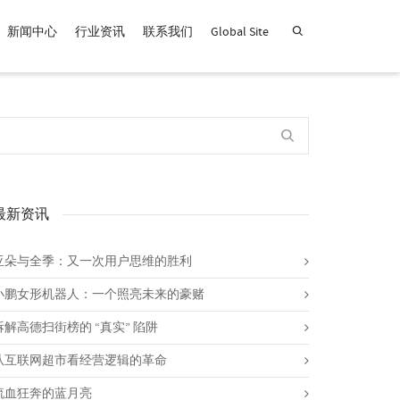
新闻中心
行业资讯
联系我们
Global Site
查找产品！
最新资讯
亚朵与全季：又一次用户思维的胜利
小鹏女形机器人：一个照亮未来的豪赌
拆解高德扫街榜的 “真实” 陷阱
从互联网超市看经营逻辑的革命
流血狂奔的蓝月亮