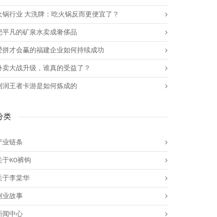
火锅行业 大洗牌：吃火锅反而更便宜了？
把平凡的矿泉水卖成奢侈品
爱拼才会赢的福建企业如何持续成功
外卖大战升级，谁真的受益了？
利润王者卡游是如何炼成的
分类
产业链条
关于KO裤钩
关于李棠华
创业故事
新闻中心