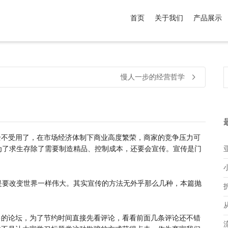
首页
关于我们
产品展示
介于
。显示所有
黑色
商品，品牌为
默认品牌
.
慢人一步的经营哲学
全不受用了，在市场经济体制下商业高度繁荣，商家的竞争压力可
为了求生存除了需要制造精品、控制成本，还要会宣传。宣传是门
。
是要改变世界一样伟大。其实宣传的方法无外乎那么几种，本篇抛
多的论坛，为了节约时间直接先看评论，看看前面几条评论还不错