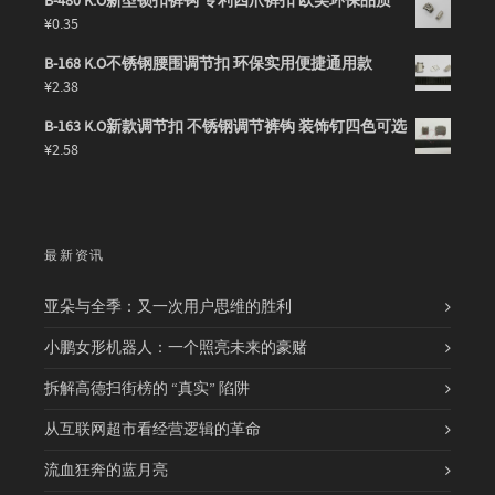
B-480 K.O新型锁扣裤钩 专利四爪裤扣 欧美环保品质
¥
0.35
B-168 K.O不锈钢腰围调节扣 环保实用便捷通用款
¥
2.38
B-163 K.O新款调节扣 不锈钢调节裤钩 装饰钉四色可选
¥
2.58
最新资讯
亚朵与全季：又一次用户思维的胜利
小鹏女形机器人：一个照亮未来的豪赌
拆解高德扫街榜的 “真实” 陷阱
从互联网超市看经营逻辑的革命
流血狂奔的蓝月亮