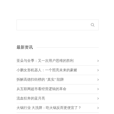
最新资讯
亚朵与全季：又一次用户思维的胜利
小鹏女形机器人：一个照亮未来的豪赌
拆解高德扫街榜的 “真实” 陷阱
从互联网超市看经营逻辑的革命
流血狂奔的蓝月亮
火锅行业 大洗牌：吃火锅反而更便宜了？