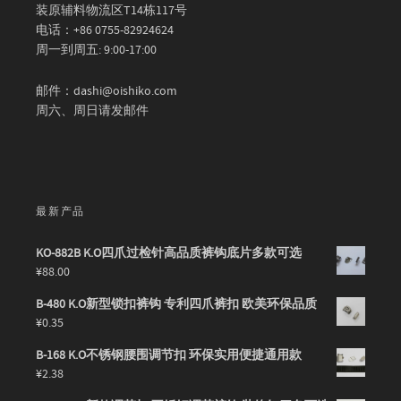
装原辅料物流区T14栋117号
电话：+86 0755-82924624
周一到周五: 9:00-17:00
邮件：dashi@oishiko.com
周六、周日请发邮件
最新产品
KO-882B K.O四爪过检针高品质裤钩底片多款可选
¥
88.00
B-480 K.O新型锁扣裤钩 专利四爪裤扣 欧美环保品质
¥
0.35
B-168 K.O不锈钢腰围调节扣 环保实用便捷通用款
¥
2.38