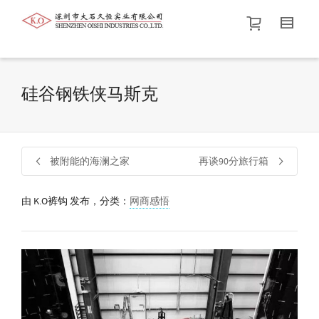
帮我查找新的
衬衫
尺码
中号
价格介于
。显示所有
黑色
商品，品牌为
默认品牌
.
硅谷钢铁侠马斯克
查找产品！
被附能的海澜之家
再谈90分旅行箱
由
K.O裤钩
发布，分类：
网商感悟