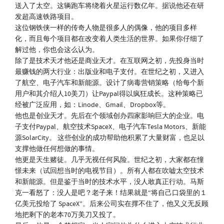
送入了太空。这辆跑车将绕着火星运行数亿年。据说他还在研
发超高速铁路项目。
这位钢铁侠一样的传奇人物是很多人的偶像，他的项目多样
化，而且每个项目都在改变着人类生活的世界。如果你仔细了
解过他，你也会这么认为。
除了是技术天才他还是商业天才。在互联网之初，先投身当时
最赚钱的两大行业：出版业和电子支付。在世纪之初，又进入
了航空、电子汽车和新能源。设计了病毒营销策略（给每个新
用户和其介绍人10美刀）让Paypal得以疯狂成长。这种策略已
经被广泛应用，如：Linode、Gmail、Dropbox等。
他也是创业天才。先后在个领域创办四家影响巨大的企业。电
子支付Paypal、航空技术SpaceX、电子汽车Tesla Motors、新能
源SolarCity。 这些创业的成功帮助他积累了大量财富，也足以
支撑他做任何想做的事情。
他更是天生赌徒。几乎无视任何风险。世纪之初，大家都在憧
憬未来（试回想当时的电视节目）。所有人都在吹嘘太空技术
和新能源。但是鉴于当时的技术水平，没人敢真正行动。马斯
克一看怒了：没人是吧？老子来！结果就是“将自己口袋里的１
亿美元投给了 SpaceX”。后来公司实在撑不住了，他又义无反顾
地把剩下的老本70万美刀又投了。