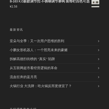
B-163 K.O新款调节扣 不锈钢调节裤钩 装饰钉四色可选
¥
2.58
最新资讯
亚朵与全季：又一次用户思维的胜利
小鹏女形机器人：一个照亮未来的豪赌
拆解高德扫街榜的 “真实” 陷阱
从互联网超市看经营逻辑的革命
流血狂奔的蓝月亮
火锅行业 大洗牌：吃火锅反而更便宜了？