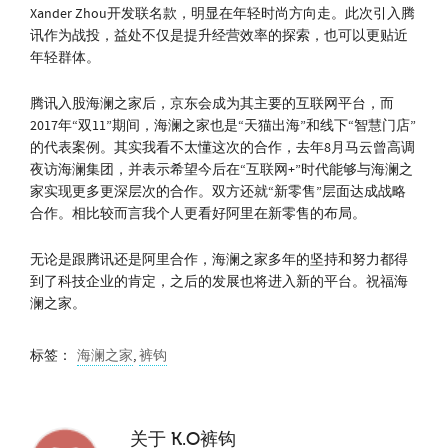
Xander Zhou开发联名款，明显在年轻时尚方向走。此次引入腾
讯作为战投，益处不仅是提升经营效率的探索，也可以更贴近
年轻群体。
腾讯入股海澜之家后，京东会成为其主要的互联网平台，而
2017年“双11”期间，海澜之家也是“天猫出海”和线下“智慧门店”
的代表案例。其实我看不太懂这次的合作，去年8月马云曾高调
夜访海澜集团，并表示希望今后在“互联网+”时代能够与海澜之
家实现更多更深层次的合作。双方还就“新零售”层面达成战略
合作。相比较而言我个人更看好阿里在新零售的布局。
无论是跟腾讯还是阿里合作，海澜之家多年的坚持和努力都得
到了科技企业的肯定，之后的发展也将进入新的平台。祝福海
澜之家。
标签：
海澜之家
,
裤钩
关于
K.O裤钩