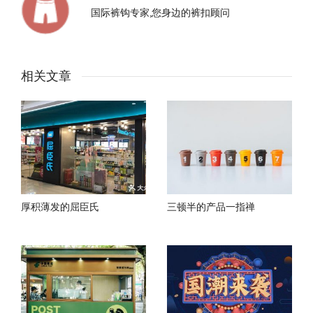
国际裤钩专家,您身边的裤扣顾问
相关文章
厚积薄发的屈臣氏
三顿半的产品一指禅