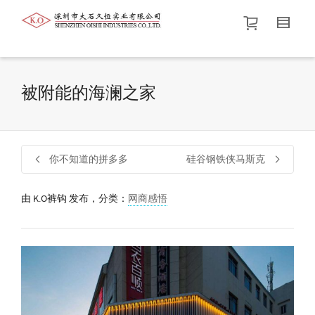
帮我查找新的
衬衫
尺码
中号
价格介于
。显示所有
黑色
商品，品牌为
默认品牌
.
被附能的海澜之家
查找产品！
你不知道的拼多多
硅谷钢铁侠马斯克
由
K.O裤钩
发布，分类：
网商感悟