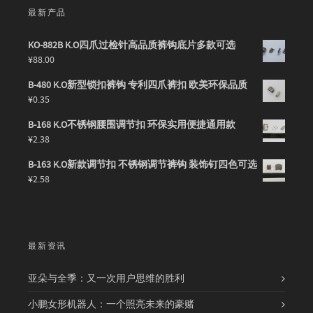
最新产品
KO-882B K.O四爪过检针高品质裤钩底片多款可选
¥
88.00
B-480 K.O新型锁扣裤钩 专利四爪裤扣 欧美环保品质
¥
0.35
B-168 K.O不锈钢腰围调节扣 环保实用便捷通用款
¥
2.38
B-163 K.O新款调节扣 不锈钢调节裤钩 装饰钉四色可选
¥
2.58
最新资讯
亚朵与全季：又一次用户思维的胜利
小鹏女形机器人：一个照亮未来的豪赌