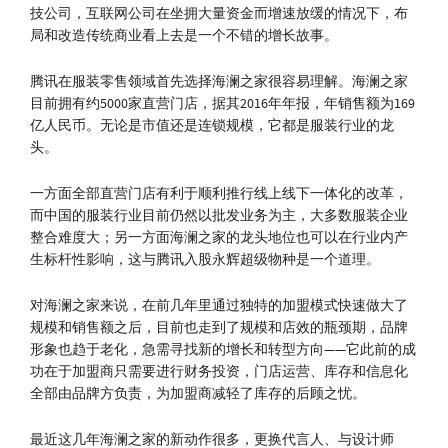
技公司，互联网公司在坐拥大量资金而增速放缓的情况下，布
局和改造传统商业看上去是一个不错的增长故事。
腾讯在服装零售领域首先选择海澜之家很容易理解。海澜之家
目前拥有约5000家直营门店，据其2016年年报，年销售额为169
亿人民币。无论是市值还是连锁规模，它都是服装行业的龙
头。
一方面全部直营门店有利于顺利推行线上线下一体化的改革，
而中国的服装行业目前仍然以批发业务为主，大多数服装企业
整合难度大；另一方面海澜之家的龙头地位也可以在行业内产
生标杆性影响，这与腾讯入股永辉超级物种是一个道理。
对海澜之家来说，在前几年里通过独特的加盟模式快速做大了
规模和销售额之后，目前也走到了规模和店效的瓶颈期，品牌
形象也趋于老化，急需寻找新的增长和转型方向——它此前的成
功在于加盟商只需要进行财务投资，门店运营、库存和信息化
全部由品牌方负责，为加盟商减轻了库存的后顾之忧。
最近这几年海澜之家的新动作很多，更换代言人、与设计师