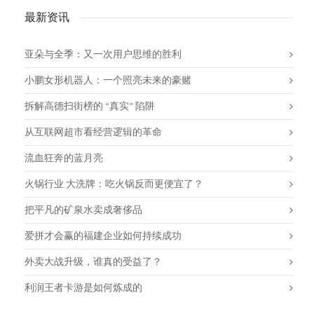
最新资讯
亚朵与全季：又一次用户思维的胜利
小鹏女形机器人：一个照亮未来的豪赌
拆解高德扫街榜的 “真实” 陷阱
从互联网超市看经营逻辑的革命
流血狂奔的蓝月亮
火锅行业 大洗牌：吃火锅反而更便宜了？
把平凡的矿泉水卖成奢侈品
爱拼才会赢的福建企业如何持续成功
外卖大战升级，谁真的受益了？
利润王者卡游是如何炼成的