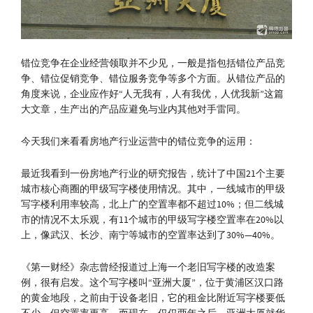
错位竞争在企业经营领取并不少见，一般是指包括错位产品竞
争、错位促销竞争、错位服务竞争等多个方面。从错位产品的
角度来说，企业应作好“人无我有，人有我优，人优我新”这篇
大文章，生产出的产品应避免与业内其他对手雷同。
今天我们来看看房地产行业运营中的错位竞争的运用：
最近我看到一份房地产行业的研究报告，统计了中国21个主要
城市核心商圈的甲级写字楼使用情况。其中，一线城市的甲级
写字楼利用率较高，北上广的空置率都不超过10%；但二线城
市的情况不太乐观，有11个城市的甲级写字楼空置率在20%以
上，像武汉、长沙、南宁等城市的空置率达到了30%—40%。
《第一财经》杂志曾经报道过上海一个老旧写字楼的改造案
例，很有启发。这个写字楼叫“亚洲大厦”，位于黄浦区汉口路
的黄金地段，之前由于设备老旧，它的租金比附近写字楼要低