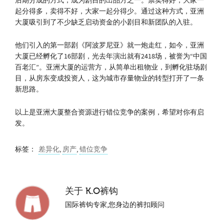
后期分成的方式，成为剧目的出品方之一。票卖得好，大家一
起分得多，卖得不好，大家一起分得少。通过这种方式，亚洲
大厦吸引到了不少缺乏启动资金的小剧目和新团队的入驻。
他们引入的第一部剧《阿波罗尼亚》就一炮走红，如今，亚洲
大厦已经孵化了16部剧，光去年演出就有2418场，被誉为“中国
百老汇”。亚洲大厦的运营方，从简单出租物业，到孵化驻场剧
目，从房东变成投资人，这为城市存量物业的转型打开了一条
新思路。
以上是亚洲大厦整合资源进行错位竞争的案例，希望对你有启
发。
标签：
差异化
,
房产
,
错位竞争
关于
K.O裤钩
国际裤钩专家,您身边的裤扣顾问