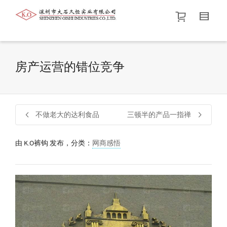
帮我查找新的
衬衫
尺码
中号
价格介于
。显示所有
黑色
商品，品牌为
默认品牌
.
房产运营的错位竞争
查找产品！
不做老大的达利食品
三顿半的产品一指禅
由
K.O裤钩
发布，分类：
网商感悟