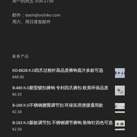
周一到周五: 9:00-17:00
邮件：dashi@oishiko.com
周六、周日请发邮件
最新产品
KO-882B K.O四爪过检针高品质裤钩底片多款可选
¥
88.00
B-480 K.O新型锁扣裤钩 专利四爪裤扣 欧美环保品质
¥
0.35
B-168 K.O不锈钢腰围调节扣 环保实用便捷通用款
¥
2.38
B-163 K.O新款调节扣 不锈钢调节裤钩 装饰钉四色可选
¥
2.58