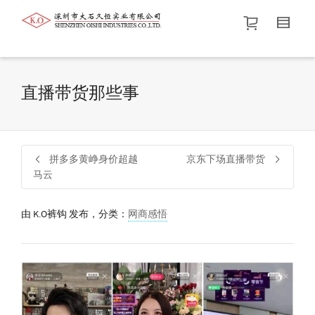
帮我查找新的
衬衫
尺码
中号
价格介于
。显示所有
黑色
商品，品牌为
默认品牌
.
直播带货那些事
查找产品！
拼多多黄峥身价超越
京东下场直播带货
马云
由
K.O裤钩
发布，分类：
网商感悟