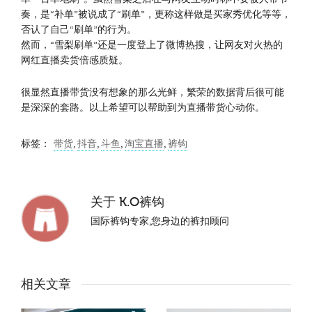
奏，是“补单”被说成了“刷单”，更称这样做是买家秀优化等等，
否认了自己“刷单”的行为。
然而，“雪梨刷单”还是一度登上了微博热搜，让网友对火热的
网红直播卖货倍感质疑。
很显然直播带货没有想象的那么光鲜，繁荣的数据背后很可能
是深深的套路。以上希望可以帮助到为直播带货心动你。
标签：
带货
,
抖音
,
斗鱼
,
淘宝直播
,
裤钩
关于
K.O裤钩
国际裤钩专家,您身边的裤扣顾问
相关文章