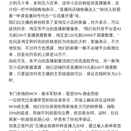
少则几十单，多则五六百单。这些小店自称提供直播服务，在
介绍一栏中则隐晦地表示，“直播间店铺收藏达人”“粉丝入驻观
看”“申请直播间号代办”“引流量开通”等。
我们以主播的身份联系了某淘宝小店的客服，对方表示，可以
提供抖音、淘宝等平台的直播刷量服务。“我们在抖音平台是43
元刷100个直播观看数量，淘宝是120元刷10000个观看数量。”
在问及淘宝和抖音的价格差距为何如此大时，客服表示，不方
便告知。不过对方也透露，他们的刷量一般不会被平台检测出
来，但是在抖音的上限是10万个。
由此可见，各平台的直播刷量流程已经高度程序化。另一家淘
宝小店的客服透露，他们店铺抖音直播间70元刷100个观看数
量，只要提供抖音主播的主页链接就可以，保证在线时长为2小
时。
专门杀雏的MCN：雇水军秒杀，退货50% 佣金照收
一位研究过直播带货的创业者表示，市场上确实存在这样的
MCN或主播。他们往往保底给商家做多少万的销售额，抽取
20%的提成，而做不到就退坑位费，然后签合同。这时，往往
商家一听就很容易心动，毕竟有了转化率保证。
但真正签约后“主播会装模作样直播几分钟，通过雇人刷单将货