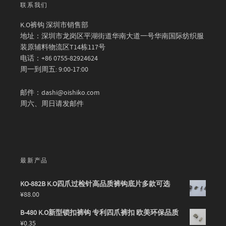
联系我们
K.O裤钩 深圳市销售部
地址：深圳市龙岗区平湖街道华南大道一号华南国际纺织服
装原辅料物流区T14栋117号
电话：+86 0755-82924624
周一到周五: 9:00-17:00
邮件：dashi@oishiko.com
周六、周日请发邮件
最新产品
KO-882B K.O四爪过检针高品质裤钩底片多款可选
¥
88.00
B-480 K.O新型锁扣裤钩 专利四爪裤扣 欧美环保品质
¥
0.35