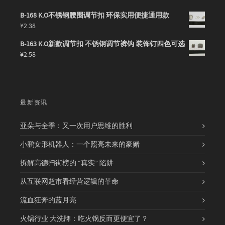
B-168 K.O不锈钢腰围调节扣 环保实用便捷通用款
¥
2.38
B-163 K.O新款调节扣 不锈钢调节裤钩 装饰钉四色可选
¥
2.58
最新资讯
亚朵与全季：又一次用户思维的胜利
小鹏女形机器人：一个照亮未来的豪赌
拆解高德扫街榜的 “真实” 陷阱
从互联网超市看经营逻辑的革命
流血狂奔的蓝月亮
火锅行业 大洗牌：吃火锅反而更便宜了？